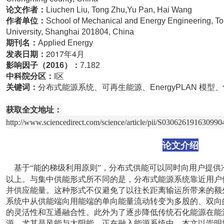
论文作者：
Liuchen Liu, Tong Zhu,Yu Pan, Hai Wang
作者单位：
School of Mechanical and Energy Engineering, To
University, Shanghai 201804, China
期刊名：
Applied Energy
2017年4月
发表日期：
影响因子（
2016
）：
7.182
中科院分区：
I区
关键词：
分布式能源系统、可再生能源、EnergyPLAN 模
获取全文地址：
http://www.sciencedirect.com/science/article/pii/S030626191630990
论文介绍
基于“能的梯级利用原则”，分布式供能可以同时向用户提供
以上。与集中供能形式所不同的是，分布式能源系统靠近用户
并供应能量。这种形式不仅避免了以往长距离输运所带来的额
系统中从供能端向用能端的单向能量流动转变为多股的、双向
的灵活性和互通融合性。此外为了逐步降低传统石化能源在能
源，尤其是风能与太阳能，正在融入能源系统中。本文以崇明